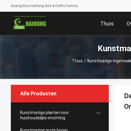
Guangzhou Haihong Arts & Crafts Factory
Thuis
O
Kunstmat
Thuis
/
Kunstmatige Ingemaakt
Alle Producten
De
On
Kunstmatige planten voor
huishoudelijke inrichting
Kunstmatige grote boom