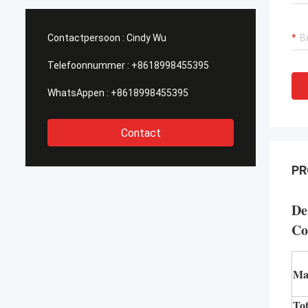
schrijven wij deze brief om onze
behoef
dankbaarheid aan HAIHONG, dank voor al
profes
grote steun oprecht uit te drukken en
tot te
Contactpersoon :
Cindy Wu
samenwerking in het verleden de dagen.
vergun
onderh
Telefoonnummer :
+8618998455395
concurr
WhatsAppen :
+8618998455395
Contact
PR
De
Co
Mat
Tot