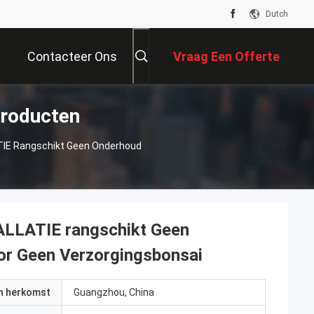
Dutch
Contacteer Ons
Vraag Een Offerte
Producten
Aan
TIE Rangschikt Geen Onderhoud
ALLATIE rangschikt Geen
or Geen Verzorgingsbonsai
an herkomst
Guangzhou, China