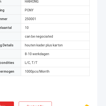
m
HAIHONG
ing
PONY
mmer
250001
elaantal
10
can be negociated
g Details
houten kader plus karton
8-10 werkdagen
condities
L/C, T/T
 vermogen
1000pcs/Month