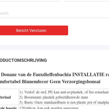
ten. Zij verzekerden ook de zeer
sionele dienst 一 met betrekking
chnische vereisten om
ningen en aan de
oudsdiensten aan een
erende prijs te krijgen.
Bericht Versturen
ODUCTOMSCHRIJVING
 Douane van de Fauxdieffenbachia INSTALLATIE ra
mfortabel Binnendecor Geen Verzorgingsbonsai
1). Verlof: de stof, PE kan anti-uvplastiek, of fire-retardant
eriaal
2). Boomstam: plastiek gebeeldhouwde stam
3). Basis: Onze standaardbasis is een plastic pot of staalpla
ale hoogte
120160cm, kan ook worden aangepast