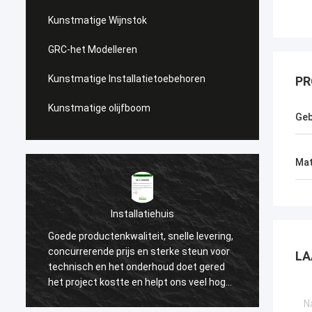
Kunstmatige Wijnstok
GRC-het Modelleren
Kunstmatige Installatietoebehoren
PR
Kunstmatige olijfboom
Geb
Mat
Installatiehuis
Goede productenkwaliteit, snelle levering,
Wij se
concurrerende prijs en sterke steun voor
lange 
LA
n
technisch en het onderhoud doet gered
produc
het project kostte en helpt ons veel hoge
hoge k
reputaties van onze klant winnen. Nu
altijd 