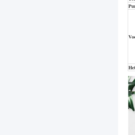
Pu
Vo
He