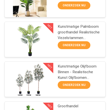
Paradijsvogel plant voor
ONDERZOEK NU
woonkamer kantoor
SITEMAP
Indoor Outdoor
32
Kunstmatige
HOT
Kunstmatige Palmboom
PRIVACYBELEID
groothandel​ Realistische
Gebladerteboom
Vezelstammen
Kunstmatige Tropische
ONDERZOEK NU
Areca Vloerplant voor
Binnenhuis- en
Kantoordecoratie
HOT
Kunstmatige Olijfboom
27
Binnen - Realistische
Kunstmatige
Kunst Olijfbomen
Groothandel voor Thuis &
ONDERZOEK NU
Boomtakken
Kantoor
HOT
Groothandel