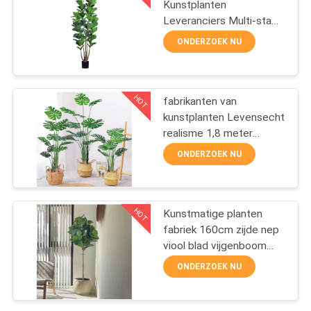
Kunstplanten
Leveranciers Multi-stam
30
2,2 meter 2,6 meter
ONDERZOEK NU
Kunst Ficus Lyrata Boom
Voor Thuis Woonkamer
Kleine planten
Kantoor Decoratie
HOT
fabrikanten van
kunstplanten​ Levensecht
realisme 1,8 meter
monstera plant​ voor
ONDERZOEK NU
thuis- en
kantoordecoratie
62
Topiary
HOT
Kunstmatige planten
fabriek 160cm zijde nep
Beeldhouwwerk
viool blad vijgenboom
voor realistische huis en
ONDERZOEK NU
kantoor decoratie maat
beschikbaar