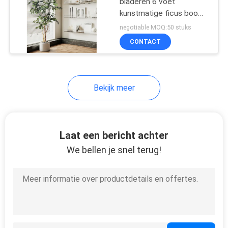
bladeren 6 voet
Kunstmatige
kunstmatige ficus boom
en natuurlijke stam, Fux
Installatietoebehoren
negotiable MOQ:50 stuks
Ficus boom met plastic
CONTACT
pot, Fake Ficus boom
voor kantoor Huis
Boerderij voor binnen
buiten decor
Bekijk meer
13
Kunstmatige
Laat een bericht achter
olijfboom
We bellen je snel terug!