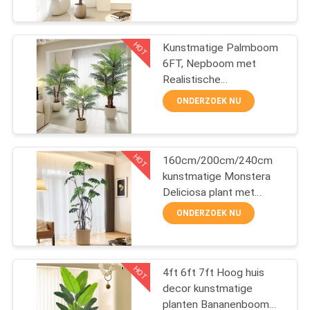
KWALITEITSCONTROLE
Kamerversiering Vloer in
potten
HOT
NEEM
Kunstmatige Palmboom
44
6FT, Nepboom met
CONTACT
Realistische
Grote kunstmatige
MET
Vezelstammen,
ONDERZOEK NU
palmboom
Kunstmatige Tropische
ONS
Areca Vloerplant in Pot,
OP
Kunstmatige Zijde Plant
HOT
voor Huisdecoratie
160cm/200cm/240cm
Kantoordecoratie Binnen
kunstmatige Monstera
NIEUWS
Deliciosa plant met
25
dichte bladeren
ONDERZOEK NU
GEVALLEN
Kunstmatige
landschapsboom
HOT
4ft 6ft 7ft Hoog huis
OFFERTE
decor kunstmatige
AANVRAGEN
planten Bananenboom