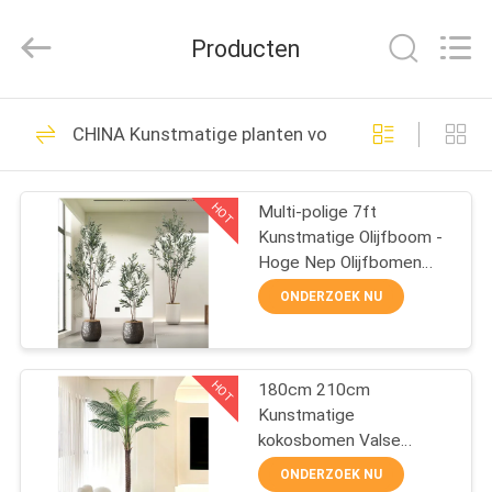
&
Crafts
Factory.
Producten
All
Rights
Reserved.
Developed
by
THUIS
181
ECER
CHINA Kunstmatige planten voor huishoudelijke inr
Kunstmatige planten
PRODUCTEN
voor huishoudelijke
HOT
Multi-polige 7ft
Kunstmatige Olijfboom -
inrichting
VIDEO'S
Hoge Nep Olijfbomen
Kunstmatig Binnen -
ONDERZOEK NU
Grote Nep Olijfboom
OVER
Plant voor Thuis Kantoor
61
ONS
Woonkamer Decoratie
Kunstmatige grote
HOT
180cm 210cm
Kunstmatige
FABRIEKSTOCHT
boom
kokosbomen Valse
planten Grote groene
ONDERZOEK NU
palmbonsai