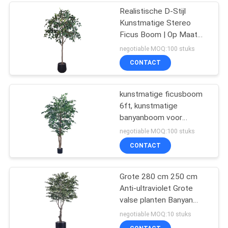
Realistische D-Stijl
199
Kunstmatige Stereo
Kunstmatige
Ficus Boom | Op Maat
Gemaakte
negotiable MOQ:100 stuks
Ingemaakte
Vlamvertragende & UV-
CONTACT
Bestendige Nep Banyan
Vloerinstallaties
Plant, 120/140/180cm,
Uniforme Verpakking met
kunstmatige ficusboom
Zwarte Pot voor
6ft, kunstmatige
Commerciële &
banyanboom voor
6
Wooninterieur Decoratie
decoratie
negotiable MOQ:100 stuks
Het verticale Groen
CONTACT
maken
Grote 280 cm 250 cm
Anti-ultraviolet Grote
valse planten Banyan
boom Bonsai plant
negotiable MOQ:10 stuks
Plastic tuinvoorzieningen