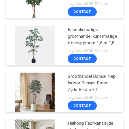
Thuis Bruiloft Feesten
negotiable MOQ:50 stuks
Kunstmatige
Decoratie
CONTACT
Wijnstok
Fabrieksmatige
groothandel kunstmatige
treurvijgboom 1,6 m 1,8
m kunst ficus plant voor
negotiable MOQ:50 stuks
woonkamerdecoratie
CONTACT
4
GRC-het Modelleren
Groothandel Bonsai Nep
Indoor Banyan Boom
Zijde Blad 5 FT
kunstmatige ficus boom
negotiable MOQ:50 stuks
binnen voor Decoratie
CONTACT
31
Haihong Fabrikant zijde