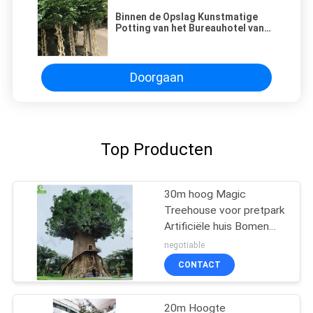
Binnen de Opslag Kunstmatige
Potting van het Bureauhotel van
de de Ficusboom van Banyan de
Groothandelsprijsfabriek voor
Winkelcomplex
Doorgaan
Top Producten
30m hoog Magic
Treehouse voor pretpark
Artificiële huis Bomen
van het leven Ontwerpen
negotiable
voor afschrikking
CONTACT
20m Hoogte