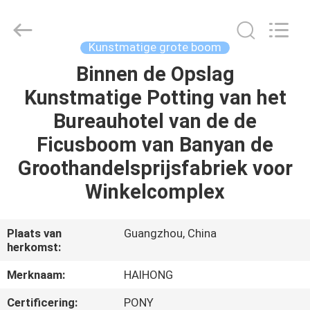
Arts
&
Crafts
Factory.
All
Kunstmatige grote boom
Rights
Reserved.
Developed
Binnen de Opslag
THUIS
by
ECER
Kunstmatige Potting van het
PRODUCTEN
Bureauhotel van de de
Ficusboom van Banyan de
VIDEO'S
Groothandelsprijsfabriek voor
Winkelcomplex
OVER
ONS
Plaats van
Guangzhou, China
herkomst:
FABRIEKSTOCHT
Merknaam:
HAIHONG
Certificering:
PONY