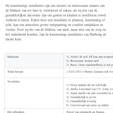
De kunstmatige installaties zijn een nieuwe en interessante manier om 
de blikken van uw huis te verbeteren of zaken, als zij één van de 
gemakkelijkste decoratie zijn om gasten en klanten te installeren zowel 
welkom te heten. Enkel door een installatie te plaatsen, kunstmatig of 
echt, kan een atmosfeer groter ontspanning en comfort ontdekken en 
voelen. Voor zij die van de blikken van aard, maar niet van de zorg en 
het onderhoud houden, zijn de kunstmatige installaties van Haihong de 
ideale keus.
Materiaal
1). Verlof: de stof, PE kan anti-uvplasti
2). Boomstam: houten aard
3). Basis: Onze standaardbasis is een pl
Totale hoogte
1.5/2/2.5/3/3.5 Meters, kunnen ook wo
Voordelen
1). Hoog imitatie die als echt kijkt
2). Sterke weerstand van UV, wind, vo
3). Super macht van anti-veroudert en a
4). Gemakkelijk te geven
5). Onmiddellijk levering
6). Geen kwaad aan mens en milieu
Het gebruiken
Zowel van openlucht als binnen.