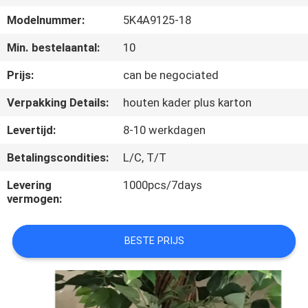
KWALITEITSCONTROLE
Modelnummer:
5K4A9125-18
NEEM
Min. bestelaantal:
10
CONTACT
Prijs:
can be negociated
MET
Verpakking Details:
houten kader plus karton
ONS
Levertijd:
8-10 werkdagen
OP
Betalingscondities:
L/C, T/T
NIEUWS
Levering
1000pcs/7days
vermogen:
GEVALLEN
BESTE PRIJS
OFFERTE
AANVRAGEN