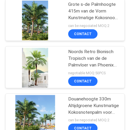
Grote s-de Palmhoogte
415m van de Vorm
Kunstmatige Kokosnoot
UVweerstand
can be negociated MOQ:2
CONTACT
Noords Retro Bionisch
Tropisch van de de
Palmvloer van Phoenix
Groen het Hoteldecor
negotiable MOQ:50PCS
CONTACT
Douanehoogte 330m
Altijdgroene Kunstmatige
Kokosnotenpalm voor
Openluchtgebeurtenissen
can be negociated MOQ:2
CONTACT