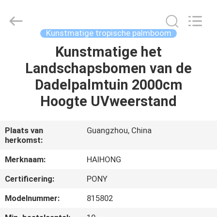
&
Crafts
Factory.
All
Rights
Kunstmatige tropische palmboom
Reserved.
Developed
Kunstmatige het
THUIS
by
ECER
Landschapsbomen van de
PRODUCTEN
Dadelpalmtuin 2000cm
Hoogte UVweerstand
VIDEO'S
Plaats van
Guangzhou, China
herkomst:
OVER
ONS
Merknaam:
HAIHONG
Certificering:
PONY
FABRIEKSTOCHT
Modelnummer:
815802