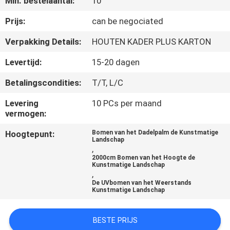
Min. bestelaantal:
10
KWALITEITSCONTROLE
Prijs:
can be negociated
NEEM
Verpakking Details:
HOUTEN KADER PLUS KARTON
CONTACT
Levertijd:
15-20 dagen
MET
Betalingscondities:
T/T, L/C
ONS
Levering
10 PCs per maand
OP
vermogen:
Hoogtepunt:
Bomen van het Dadelpalm de Kunstmatige
NIEUWS
Landschap
,
2000cm Bomen van het Hoogte de
Kunstmatige Landschap
GEVALLEN
,
De UVbomen van het Weerstands
Kunstmatige Landschap
OFFERTE
AANVRAGEN
BESTE PRIJS