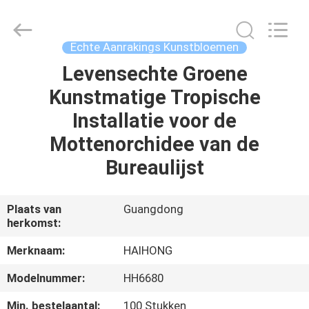
&
Crafts
Factory.
All
Rights
Echte Aanrakings Kunstbloemen
Reserved.
Developed
by
Levensechte Groene
THUIS
ECER
Kunstmatige Tropische
PRODUCTEN
Installatie voor de
Mottenorchidee van de
VIDEO'S
Bureaulijst
OVER
Plaats van
Guangdong
herkomst:
ONS
Merknaam:
HAIHONG
FABRIEKSTOCHT
Modelnummer:
HH6680
Min. bestelaantal:
100 Stukken