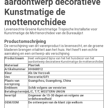
aardontwerp decoratieve
Kunstmatige de
mottenorchidee
Levensechte Groene Kunstmatige Tropische Installatie voor
Kunstmatige de Mottenorchidee van de Bureaulijst
Productomschrijving
De verschijning van dit varenproduct is levensecht, en de groene 
bladeren brengen vitaliteit aan het huis. Het heeft een echte 
aanraking en een ontwerp-als verschijning
Productnaam
Heet verkopend bijna van het het huisdecor van het
aardontwerp decoratieve Kunstmatige de mottenorchidee
Materiaal
Plastiek
Artikelnummer
HH668012
Kleur
Als Uw Verzoek
Ues
Decoratie/Gift
Plaats van
Guangzhou, Guangdong, China
oorsprong
Embleem
Schik volgens uw vereisten
Betalingstermijn
L/C, T/T, WESTERN UNION
levertijd
Ongeveer de 15-30 dagen en volgens uw
ordehoeveelheid
OEM/ODM
De ontwerpen van de klant zijn welkom