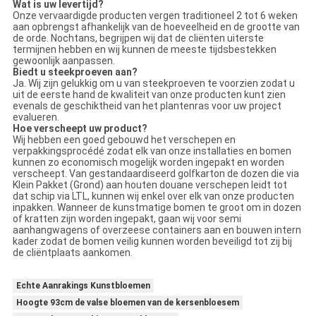
Wat is uw levertijd?
Onze vervaardigde producten vergen traditioneel 2 tot 6 weken
aan opbrengst afhankelijk van de hoeveelheid en de grootte van
de orde. Nochtans, begrijpen wij dat de cliënten uiterste
termijnen hebben en wij kunnen de meeste tijdsbestekken
gewoonlijk aanpassen.
Biedt u steekproeven aan?
Ja. Wij zijn gelukkig om u van steekproeven te voorzien zodat u
uit de eerste hand de kwaliteit van onze producten kunt zien
evenals de geschiktheid van het plantenras voor uw project
evalueren.
Hoe verscheept uw product?
Wij hebben een goed gebouwd het verschepen en
verpakkingsprocédé zodat elk van onze installaties en bomen
kunnen zo economisch mogelijk worden ingepakt en worden
verscheept. Van gestandaardiseerd golfkarton de dozen die via
Klein Pakket (Grond) aan houten douane verschepen leidt tot
dat schip via LTL, kunnen wij enkel over elk van onze producten
inpakken. Wanneer de kunstmatige bomen te groot om in dozen
of kratten zijn worden ingepakt, gaan wij voor semi
aanhangwagens of overzeese containers aan en bouwen intern
kader zodat de bomen veilig kunnen worden beveiligd tot zij bij
de cliëntplaats aankomen.
Echte Aanrakings Kunstbloemen
Hoogte 93cm de valse bloemen van de kersenbloesem