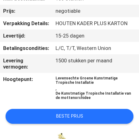
KWALITEITSCONTROLE
Prijs:
negotiable
NEEM
Verpakking Details:
HOUTEN KADER PLUS KARTON
CONTACT
Levertijd:
15-25 dagen
MET
Betalingscondities:
L/C, T/T, Western Union
ONS
Levering
1500 stukken per maand
OP
vermogen:
Hoogtepunt:
Levensechte Groene Kunstmatige
NIEUWS
Tropische Installatie
,
De Kunstmatige Tropische Installatie van
de mottenorchidee
GEVALLEN
BESTE PRIJS
OFFERTE
AANVRAGEN