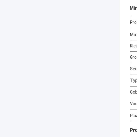
Min
Pr
Mat
Kle
Gro
Sei
Ty
Geb
Voo
Pla
Pr