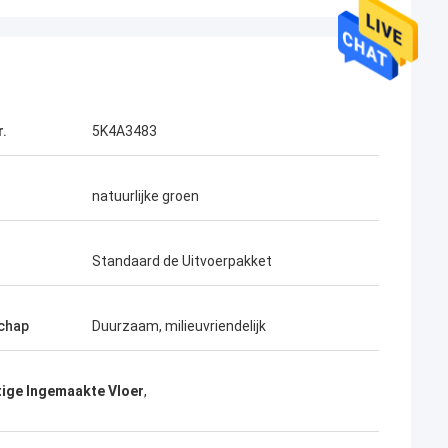
r.
5K4A3483
natuurlijke groen
Standaard de Uitvoerpakket
chap
Duurzaam, milieuvriendelijk
atige Ingemaakte Vloer
,