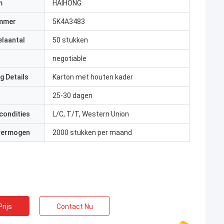
m
HAIHONG
mmer
5K4A3483
elaantal
50 stukken
negotiable
g Details
Karton met houten kader
25-30 dagen
condities
L/C, T/T, Western Union
 vermogen
2000 stukken per maand
rijs
Contact Nu