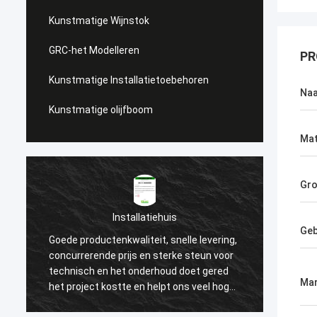
Kunstmatige Wijnstok
GRC-het Modelleren
PR
Kunstmatige Installatietoebehoren
Na
Kunstmatige olijfboom
Mat
Gro
Installatiehuis
Groene Gee
Geb
oductenkwaliteit, snelle levering,
Wij selecteerden Haihong-b
rende prijs en sterke steun voor
lange verkennen, betere kw
h en het onderhoud doet gered
producten, grote aandacht
Mar
ect kostte en helpt ons veel hoge
hoge klantenzorg. Zij ver
es van onze klant winnen. Nu
altijd een snelle steun aan