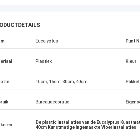
ODUCTDETAILS
am
Eucalyptus
Punt N
eriaal
Plastiek
Kleur
otte
10cm, 16cm, 30cm, 40cm
Pakket
st
ruik
Bureaudecoratie
Eigens
edrijf na het
aliteit van hun
 aan details, en
De plastic Installaties van de Eucalyptus Kunstm
keren
zekerden ons
40cm Kunstmatige Ingemaakte Vloerinstallaties
 al onze