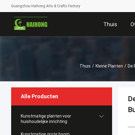
Guangzhou Haihong Arts & Crafts Factory
Thuis
O
Thuis
/
Kleine Planten
/
De 
Alle Producten
De
Bu
Kunstmatige planten voor
huishoudelijke inrichting
Kunstmatige grote boom