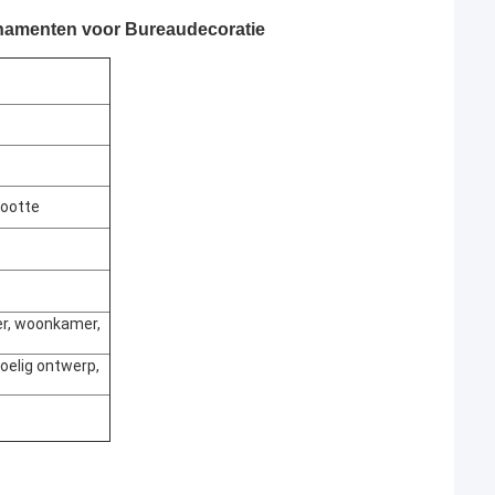
 Ornamenten voor Bureaudecoratie
rootte
er, woonkamer,
voelig ontwerp,