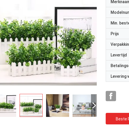
Merknaa
Modelnu
Min. best
Prijs
Verpakkin
Levertijd
Betalings
Levering
Beste P