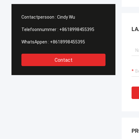
n wij deze brief om onze
behoeften. Zij verzekerde
heid aan HAIHONG, dank voor al
professionele dienst 一 me
eun oprecht uit te drukken en
tot technische vereisten
Contactpersoon :
Cindy Wu
king in het verleden de dagen.
vergunningen en aan de
onderhoudsdiensten aan 
LA
Telefoonnummer :
+8618998455395
concurrerende prijs te krij
WhatsAppen :
+8618998455395
Contact
PR