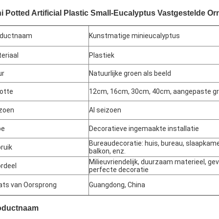
i Potted Artificial Plastic Small-Eucalyptus Vastgestelde
oductnaam
Kunstmatige minieucalyptus
eriaal
Plastiek
ur
Natuurlijke groen als beeld
otte
12cm, 16cm, 30cm, 40cm, aangepaste g
zoen
Al seizoen
pe
Decoratieve ingemaakte installatie
Bureaudecoratie: huis, bureau, slaapkam
ruik
balkon, enz.
Milieuvriendelijk, duurzaam materieel, ge
rdeel
perfecte decoratie
ats van Oorsprong
Guangdong, China
oductnaam