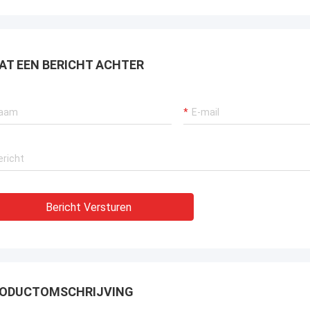
n ook de zeer
t betrekking
 om
een
AT EEN BERICHT ACHTER
gen.
Bericht Versturen
ODUCTOMSCHRIJVING