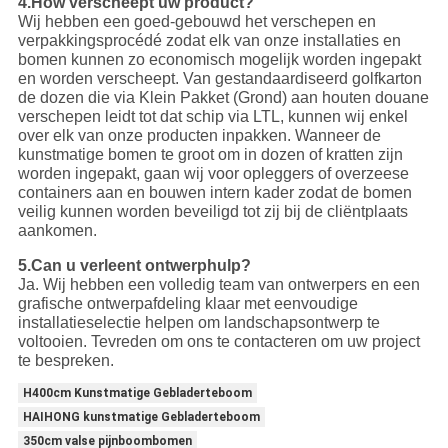
4.How verscheept uw product?
Wij hebben een goed-gebouwd het verschepen en
verpakkingsprocédé zodat elk van onze installaties en
bomen kunnen zo economisch mogelijk worden ingepakt
en worden verscheept. Van gestandaardiseerd golfkarton
de dozen die via Klein Pakket (Grond) aan houten douane
verschepen leidt tot dat schip via LTL, kunnen wij enkel
over elk van onze producten inpakken. Wanneer de
kunstmatige bomen te groot om in dozen of kratten zijn
worden ingepakt, gaan wij voor opleggers of overzeese
containers aan en bouwen intern kader zodat de bomen
veilig kunnen worden beveiligd tot zij bij de cliëntplaats
aankomen.
5.Can u verleent ontwerphulp?
Ja. Wij hebben een volledig team van ontwerpers en een
grafische ontwerpafdeling klaar met eenvoudige
installatieselectie helpen om landschapsontwerp te
voltooien. Tevreden om ons te contacteren om uw project
te bespreken.
H400cm Kunstmatige Gebladerteboom
HAIHONG kunstmatige Gebladerteboom
350cm valse pijnboombomen