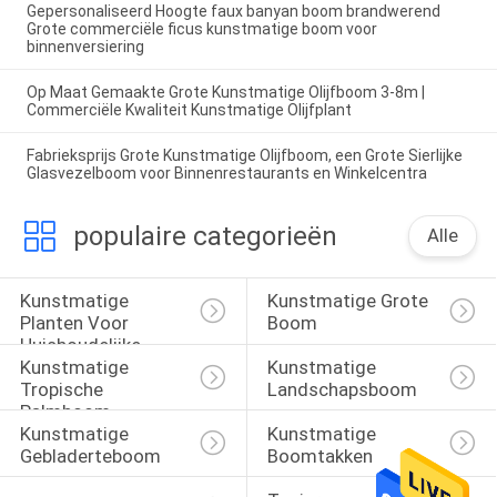
Gepersonaliseerd Hoogte faux banyan boom brandwerend
Grote commerciële ficus kunstmatige boom voor
binnenversiering
Op Maat Gemaakte Grote Kunstmatige Olijfboom 3-8m |
Commerciële Kwaliteit Kunstmatige Olijfplant
Fabrieksprijs Grote Kunstmatige Olijfboom, een Grote Sierlijke
Glasvezelboom voor Binnenrestaurants en Winkelcentra
populaire categorieën
Alle
Kunstmatige 
Kunstmatige Grote 
Planten Voor 
Boom
Huishoudelijke 
Kunstmatige 
Kunstmatige 
Inrichting
Tropische 
Landschapsboom
Palmboom
Kunstmatige 
Kunstmatige 
Gebladerteboom
Boomtakken