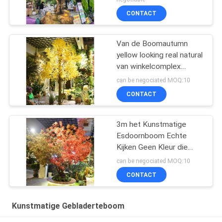
Binnenrestaurants en
CONTACT
Winkelcentra Decoratie
Van de Boomautumn
yellow looking real natural
van winkelcomplex
Kunstmatige Ginkgo de
can be negociated MOQ:10
Vloerboom
CONTACT
3m het Kunstmatige
Esdoornboom Echte
Kijken Geen Kleur die
Vibe Autumn Themed
can be negociated MOQ:10
Plant langzaam
CONTACT
verdwijnen
Kunstmatige Gebladerteboom