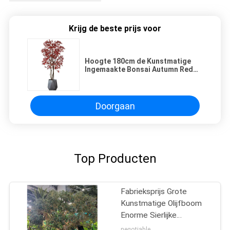
Krijg de beste prijs voor
Hoogte 180cm de Kunstmatige
Ingemaakte Bonsai Autumn Red
Maple Tree van Vloerinstallaties
Doorgaan
Top Producten
Fabrieksprijs Grote
Kunstmatige Olijfboom
Enorme Sierlijke
Glasvezelboom voor
negotiable