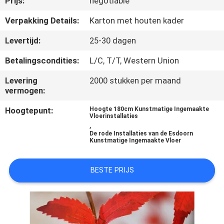
Prijs:
negotiable
KWALITEITSCONTROLE
Verpakking Details:
Karton met houten kader
NEEM
Levertijd:
25-30 dagen
CONTACT
Betalingscondities:
L/C, T/T, Western Union
MET
Levering
2000 stukken per maand
ONS
vermogen:
OP
Hoogtepunt:
Hoogte 180cm Kunstmatige Ingemaakte
Vloerinstallaties
,
NIEUWS
De rode Installaties van de Esdoorn
Kunstmatige Ingemaakte Vloer
GEVALLEN
BESTE PRIJS
OFFERTE
AANVRAGEN