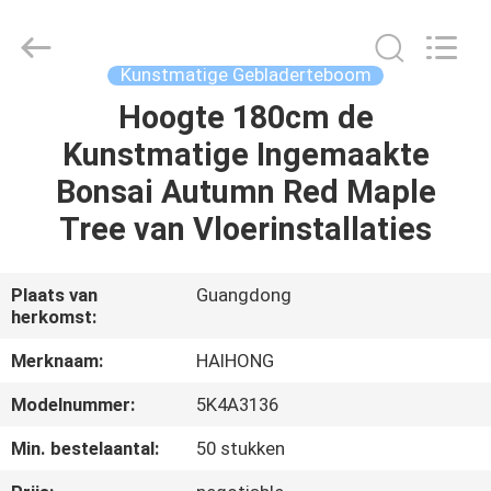
&
Crafts
Factory.
All
Rights
Kunstmatige Gebladerteboom
Reserved.
Developed
by
Hoogte 180cm de
THUIS
ECER
Kunstmatige Ingemaakte
PRODUCTEN
Bonsai Autumn Red Maple
Tree van Vloerinstallaties
VIDEO'S
Plaats van
Guangdong
herkomst:
OVER
ONS
Merknaam:
HAIHONG
Modelnummer:
5K4A3136
FABRIEKSTOCHT
Min. bestelaantal:
50 stukken