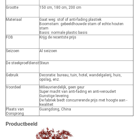
Grootte
150 cm, 180 cm, 200 cm
Materiaal
Gaat weg: stof of anti-fading plastiek
Boomstam: gebeeldhouwde stam of echte houten
stam
Basis: normale plastic basis
FOB
Krijg de recentste prijs
Seizoen
Al seizoen
De steekproefdienst
Steun
Gebruik
Decoratie: bureau, tuin, hotel, wandelgalerij, huis,
opslag, enz.
Voordeel
Milieuvriendelijk, geen geur
Super macht van anti-fading en anti-veroudert
Gunstige levering
De fabriek biedt concurrerende prijs met hoogte aan -
kwaliteit
Plaats van
Guangdong, China
Oorsprong
Productbeeld