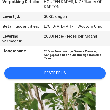
KWALITEITSCONTROLE
Verpakking Details:
HOUTEN KADER, IJZERkader OF
KARTON
Levertijd:
30-35 dagen
NEEM
CONTACT
Betalingscondities:
L/C, D/A, D/P, T/T, Western Union
MET
Levering
2000Piece/Pieces per Maand
vermogen:
ONS
OP
Hoogtepunt:
,
200cm Kunstmatige Groene Camelia
Aangepaste Stof Kunstmatige Camellia
Tree
NIEUWS
BESTE PRIJS
GEVALLEN
OFFERTE
AANVRAGEN