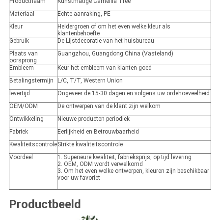
Productnaam
Kunstmatige Camellia Tree
Materiaal
Echte aanraking, PE
Kleur
Heldergroen of om het even welke kleur als
klantenbehoefte
Gebruik
De Lijstdecoratie van het huisbureau
Plaats van
Guangzhou, Guangdong China (Vasteland)
oorsprong
Embleem
Keur het embleem van klanten goed
Betalingstermijn
L/C, T/T, Western Union
levertijd
Ongeveer de 15-30 dagen en volgens uw ordehoeveelheid
OEM/ODM
De ontwerpen van de klant zijn welkom
Ontwikkeling
Nieuwe producten periodiek
Fabriek
Eerlijkheid en Betrouwbaarheid
Kwaliteitscontrole
Strikte kwaliteitscontrole
Voordeel
1. Superieure kwaliteit, fabrieksprijs, op tijd levering
2. OEM, ODM wordt verwelkomd
3. Om het even welke ontwerpen, kleuren zijn beschikbaar
voor uw favoriet
Productbeeld