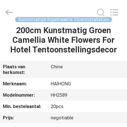
Arts
&
Crafts
Factory.
All
Kunstmatige Ingemaakte Vloerinstallaties
Rights
Reserved.
200cm Kunstmatig Groen
THUIS
Developed
by
ECER
Camellia White Flowers For
PRODUCTEN
Hotel Tentoonstellingsdecor
VIDEO'S
Plaats van
China
herkomst:
OVER
Merknaam:
HAIHONG
ONS
Modelnummer:
HH2589
Min. bestelaantal:
20pcs
FABRIEKSTOCHT
Prijs:
negotiable