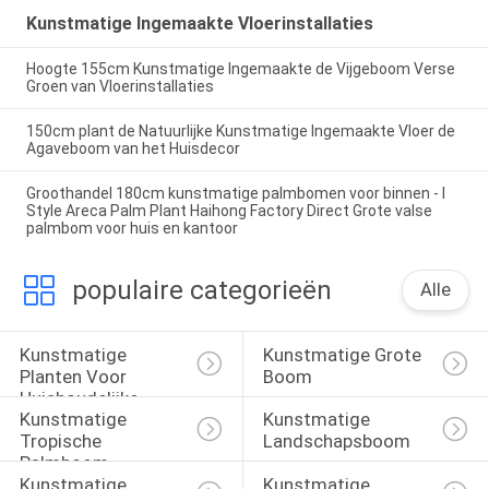
Kunstmatige Ingemaakte Vloerinstallaties
Hoogte 155cm Kunstmatige Ingemaakte de Vijgeboom Verse
Groen van Vloerinstallaties
150cm plant de Natuurlijke Kunstmatige Ingemaakte Vloer de
Agaveboom van het Huisdecor
Groothandel 180cm kunstmatige palmbomen voor binnen - I
Style Areca Palm Plant Haihong Factory Direct Grote valse
palmbom voor huis en kantoor
populaire categorieën
Alle
Kunstmatige 
Kunstmatige Grote 
Planten Voor 
Boom
Huishoudelijke 
Kunstmatige 
Kunstmatige 
Inrichting
Tropische 
Landschapsboom
Palmboom
Kunstmatige 
Kunstmatige 