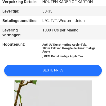
KWALITEITSCONTROLE
Verpakking Details:
HOUTEN KADER OF KARTON
Levertijd:
30-35
NEEM
Betalingscondities:
L/C, T/T, Western Union
CONTACT
Levering
1000 PCs per Maand
MET
vermogen:
ONS
Hoogtepunt:
,
Anti UV Kunstmatige Apple-Tak
OP
70cm Tak van Hoogte de Kunstmatige
Apple
,
OEM Kunstmatige Apple Tak
NIEUWS
BESTE PRIJS
GEVALLEN
OFFERTE
AANVRAGEN