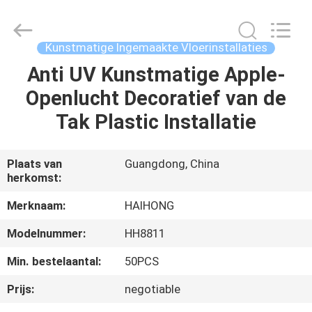
&
Crafts
Factory.
All
Rights
Kunstmatige Ingemaakte Vloerinstallaties
Reserved.
Developed
Anti UV Kunstmatige Apple-
THUIS
by
ECER
Openlucht Decoratief van de
PRODUCTEN
Tak Plastic Installatie
VIDEO'S
Plaats van
Guangdong, China
herkomst:
OVER
Merknaam:
HAIHONG
ONS
Modelnummer:
HH8811
Min. bestelaantal:
50PCS
FABRIEKSTOCHT
Prijs:
negotiable