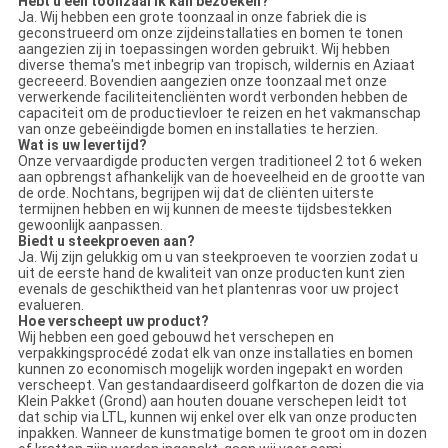
Hebt u een toonzaal ik kan bezoeken?
Ja. Wij hebben een grote toonzaal in onze fabriek die is
geconstrueerd om onze zijdeinstallaties en bomen te tonen
aangezien zij in toepassingen worden gebruikt. Wij hebben
diverse thema's met inbegrip van tropisch, wildernis en Aziaat
gecreeerd. Bovendien aangezien onze toonzaal met onze
verwerkende faciliteitencliënten wordt verbonden hebben de
capaciteit om de productievloer te reizen en het vakmanschap
van onze gebeëindigde bomen en installaties te herzien.
Wat is uw levertijd?
Onze vervaardigde producten vergen traditioneel 2 tot 6 weken
aan opbrengst afhankelijk van de hoeveelheid en de grootte van
de orde. Nochtans, begrijpen wij dat de cliënten uiterste
termijnen hebben en wij kunnen de meeste tijdsbestekken
gewoonlijk aanpassen.
Biedt u steekproeven aan?
Ja. Wij zijn gelukkig om u van steekproeven te voorzien zodat u
uit de eerste hand de kwaliteit van onze producten kunt zien
evenals de geschiktheid van het plantenras voor uw project
evalueren.
Hoe verscheept uw product?
Wij hebben een goed gebouwd het verschepen en
verpakkingsprocédé zodat elk van onze installaties en bomen
kunnen zo economisch mogelijk worden ingepakt en worden
verscheept. Van gestandaardiseerd golfkarton de dozen die via
Klein Pakket (Grond) aan houten douane verschepen leidt tot
dat schip via LTL, kunnen wij enkel over elk van onze producten
inpakken. Wanneer de kunstmatige bomen te groot om in dozen