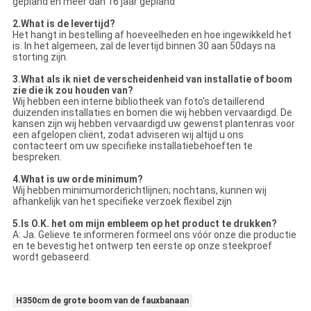
gepland en meer dan 16 jaar gepland
2.What is de levertijd?
Het hangt in bestelling af hoeveelheden en hoe ingewikkeld het
is. In het algemeen, zal de levertijd binnen 30 aan 50days na
storting zijn.
3.What als ik niet de verscheidenheid van installatie of boom
zie die ik zou houden van?
Wij hebben een interne bibliotheek van foto's detaillerend
duizenden installaties en bomen die wij hebben vervaardigd. De
kansen zijn wij hebben vervaardigd uw gewenst plantenras voor
een afgelopen cliënt, zodat adviseren wij altijd u ons
contacteert om uw specifieke installatiebehoeften te
bespreken.
4.What is uw orde minimum?
Wij hebben minimumorderichtlijnen; nochtans, kunnen wij
afhankelijk van het specifieke verzoek flexibel zijn
5.Is O.K. het om mijn embleem op het product te drukken?
A: Ja. Gelieve te informeren formeel ons vóór onze die productie
en te bevestig het ontwerp ten eerste op onze steekproef
wordt gebaseerd.
H350cm de grote boom van de fauxbanaan