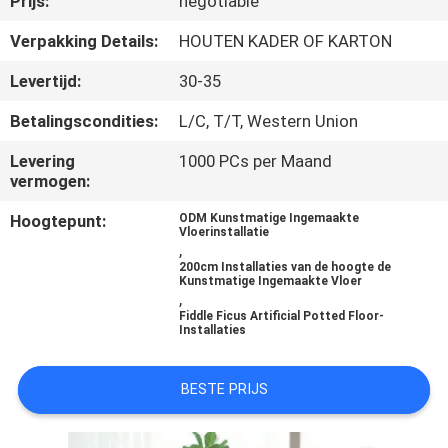
Prijs:
negotiable
KWALITEITSCONTROLE
Verpakking Details:
HOUTEN KADER OF KARTON
NEEM
Levertijd:
30-35
CONTACT
Betalingscondities:
L/C, T/T, Western Union
MET
Levering
1000 PCs per Maand
ONS
vermogen:
OP
Hoogtepunt:
ODM Kunstmatige Ingemaakte
Vloerinstallatie
,
NIEUWS
200cm Installaties van de hoogte de
Kunstmatige Ingemaakte Vloer
,
Fiddle Ficus Artificial Potted Floor-
GEVALLEN
Installaties
BESTE PRIJS
OFFERTE
AANVRAGEN