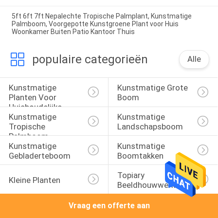
5ft 6ft 7ft Nepalechte Tropische Palmplant, Kunstmatige
Palmboom, Voorgepotte Kunstgroene Plant voor Huis
Woonkamer Buiten Patio Kantoor Thuis
populaire categorieën
Alle
Kunstmatige 
Kunstmatige Grote 
Planten Voor 
Boom
Huishoudelijke 
Kunstmatige 
Kunstmatige 
Inrichting
Tropische 
Landschapsboom
Palmboom
Kunstmatige 
Kunstmatige 
Gebladerteboom
Boomtakken
Topiary 
Kleine Planten
Beeldhouwwerk
Vraag een offerte aan