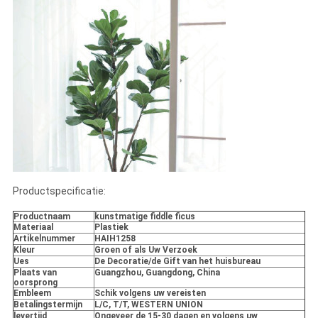
Productspecificatie:
Productnaam
kunstmatige fiddle ficus
Materiaal
Plastiek
Artikelnummer
HAIH1258
Kleur
Groen of als Uw Verzoek
Ues
De Decoratie/de Gift van het huisbureau
Plaats van
Guangzhou, Guangdong, China
oorsprong
Embleem
Schik volgens uw vereisten
Betalingstermijn
L/C, T/T, WESTERN UNION
levertijd
Ongeveer de 15-30 dagen en volgens uw