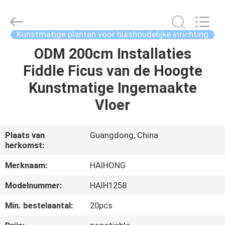
&
Crafts
Factory.
All
Rights
Kunstmatige planten voor huishoudelijke inrichting
Reserved.
Developed
by
ODM 200cm Installaties
THUIS
ECER
Fiddle Ficus van de Hoogte
PRODUCTEN
Kunstmatige Ingemaakte
Vloer
VIDEO'S
Plaats van
Guangdong, China
herkomst:
OVER
ONS
Merknaam:
HAIHONG
Modelnummer:
HAIH1258
FABRIEKSTOCHT
Min. bestelaantal:
20pcs