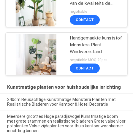
van de kwaliteits de
Kunstmatige Banaan
negotiable
voor Hete Verkoop
CONTACT
Handgemaakte kunststof
Monstera Plant
Windweerstand
negotiable MOQ:20pcs
CONTACT
Kunstmatige planten voor huishoudelijke inrichting
240cm Reusachtige Kunstmatige Monstera Planten met
Realistische Bladeren voor Kantoor & Hotel Decoratie
Meerdere groottes Hoge paradijsvogel Kunstmatige boom
met grote stammen en realistische bladeren Grote valse vloer
potplanten Valse zijdeplanten voor thuis kantoor woonkamer
inrichting binnen