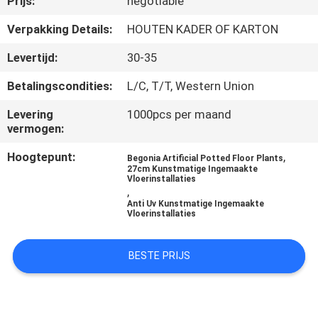
Prijs:
negotiable
KWALITEITSCONTROLE
Verpakking Details:
HOUTEN KADER OF KARTON
NEEM
Levertijd:
30-35
CONTACT
Betalingscondities:
L/C, T/T, Western Union
MET
Levering
1000pcs per maand
ONS
vermogen:
OP
Hoogtepunt:
,
Begonia Artificial Potted Floor Plants
27cm Kunstmatige Ingemaakte
Vloerinstallaties
NIEUWS
,
Anti Uv Kunstmatige Ingemaakte
Vloerinstallaties
GEVALLEN
BESTE PRIJS
OFFERTE
AANVRAGEN