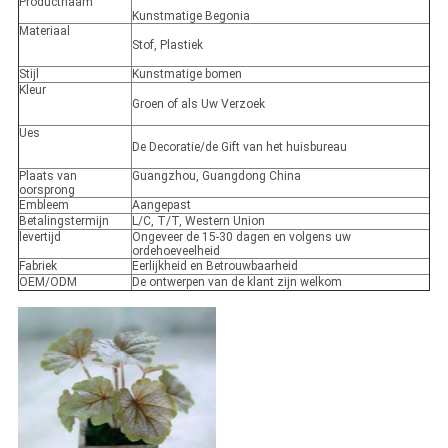
Productnaam
Kunstmatige Begonia
Materiaal
Stof, Plastiek
Stijl
Kunstmatige bomen
Kleur
Groen of als Uw Verzoek
Ues
De Decoratie/de Gift van het huisbureau
Plaats van
Guangzhou, Guangdong China
oorsprong
Embleem
Aangepast
Betalingstermijn
L/C, T/T, Western Union
levertijd
Ongeveer de 15-30 dagen en volgens uw
ordehoeveelheid
Fabriek
Eerlijkheid en Betrouwbaarheid
OEM/ODM
De ontwerpen van de klant zijn welkom