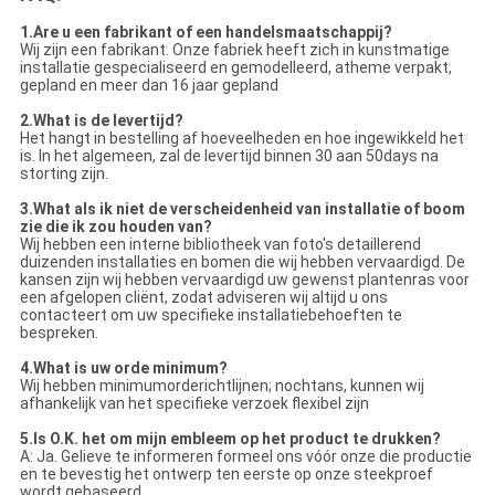
1.Are u een fabrikant of een handelsmaatschappij?
Wij zijn een fabrikant. Onze fabriek heeft zich in kunstmatige
installatie gespecialiseerd en gemodelleerd, atheme verpakt,
gepland en meer dan 16 jaar gepland
2.What is de levertijd?
Het hangt in bestelling af hoeveelheden en hoe ingewikkeld het
is. In het algemeen, zal de levertijd binnen 30 aan 50days na
storting zijn.
3.What als ik niet de verscheidenheid van installatie of boom
zie die ik zou houden van?
Wij hebben een interne bibliotheek van foto's detaillerend
duizenden installaties en bomen die wij hebben vervaardigd. De
kansen zijn wij hebben vervaardigd uw gewenst plantenras voor
een afgelopen cliënt, zodat adviseren wij altijd u ons
contacteert om uw specifieke installatiebehoeften te
bespreken.
4.What is uw orde minimum?
Wij hebben minimumorderichtlijnen; nochtans, kunnen wij
afhankelijk van het specifieke verzoek flexibel zijn
5.Is O.K. het om mijn embleem op het product te drukken?
A: Ja. Gelieve te informeren formeel ons vóór onze die productie
en te bevestig het ontwerp ten eerste op onze steekproef
wordt gebaseerd.