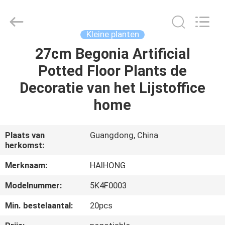
&
Crafts
Factory.
All
Rights
Kleine planten
Reserved.
Developed
27cm Begonia Artificial
THUIS
by
ECER
Potted Floor Plants de
PRODUCTEN
Decoratie van het Lijstoffice
home
VIDEO'S
Plaats van
Guangdong, China
herkomst:
OVER
ONS
Merknaam:
HAIHONG
Modelnummer:
5K4F0003
FABRIEKSTOCHT
Min. bestelaantal:
20pcs