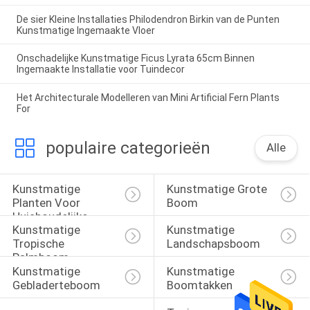
De sier Kleine Installaties Philodendron Birkin van de Punten
Kunstmatige Ingemaakte Vloer
Onschadelijke Kunstmatige Ficus Lyrata 65cm Binnen
Ingemaakte Installatie voor Tuindecor
Het Architecturale Modelleren van Mini Artificial Fern Plants
For
populaire categorieën
Alle
Kunstmatige 
Kunstmatige Grote 
Planten Voor 
Boom
Huishoudelijke 
Kunstmatige 
Kunstmatige 
Inrichting
Tropische 
Landschapsboom
Palmboom
Kunstmatige 
Kunstmatige 
Gebladerteboom
Boomtakken