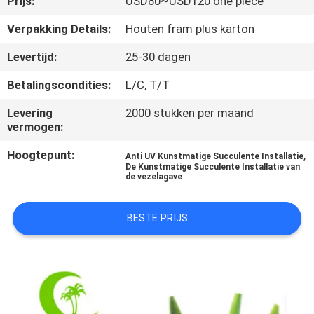
Prijs:
USD80~USD120 one piece
KWALITEITSCONTROLE
Verpakking Details:
Houten fram plus karton
NEEM
Levertijd:
25-30 dagen
CONTACT
Betalingscondities:
L/C, T/T
MET
Levering
2000 stukken per maand
ONS
vermogen:
OP
Hoogtepunt:
,
Anti UV Kunstmatige Succulente Installatie
De Kunstmatige Succulente Installatie van
de vezelagave
NIEUWS
BESTE PRIJS
GEVALLEN
OFFERTE
AANVRAGEN