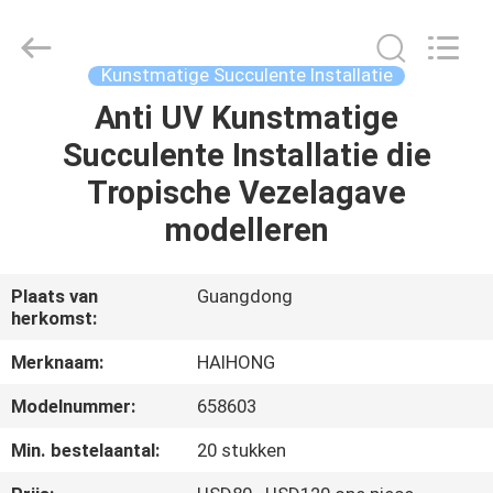
&
Crafts
Factory.
All
Rights
Kunstmatige Succulente Installatie
Reserved.
Developed
Anti UV Kunstmatige
THUIS
by
ECER
Succulente Installatie die
PRODUCTEN
Tropische Vezelagave
modelleren
VIDEO'S
Plaats van
Guangdong
herkomst:
OVER
ONS
Merknaam:
HAIHONG
Modelnummer:
658603
FABRIEKSTOCHT
Min. bestelaantal:
20 stukken