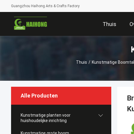
Guangzhou Haihong Arts & Crafts Factory
Thuis
O
Thuis
/
Kunstmatige Boomta
Alle Producten
Br
Ku
Kunstmatige planten voor
huishoudelijke inrichting
Kunstmatige grote boom