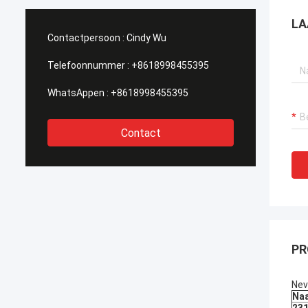
schrijven wij deze brief om onze
behoef
dankbaarheid aan HAIHONG, dank voor al
profes
LA
grote steun oprecht uit te drukken en
tot te
Contactpersoon :
Cindy Wu
samenwerking in het verleden de dagen.
vergun
onderh
Telefoonnummer :
+8618998455395
concurr
WhatsAppen :
+8618998455395
Contact
PR
Nev
Na