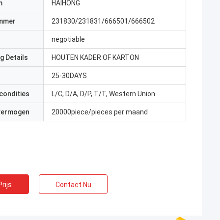
m
HAIHONG
mmer
231830/231831/666501/666502
negotiable
g Details
HOUTEN KADER OF KARTON
25-30DAYS
condities
L/C, D/A, D/P, T/T, Western Union
 vermogen
20000piece/pieces per maand
rijs
Contact Nu