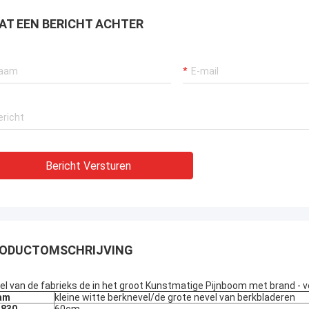
ten. Zij verzekerden ook de zeer
sionele dienst 一 met betrekking
AT EEN BERICHT ACHTER
chnische vereisten om
ningen en aan de
oudsdiensten aan een
erende prijs te krijgen.
Bericht Versturen
ODUCTOMSCHRIJVING
el van de fabrieks de in het groot Kunstmatige Pijnboom met brand -
am
kleine witte berknevel/de grote nevel van berkbladeren