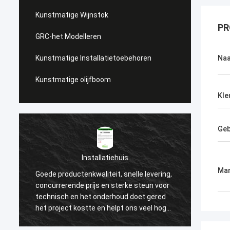
Kunstmatige Wijnstok
PR
GRC-het Modelleren
Kunstmatige Installatietoebehoren
Na
Kunstmatige olijfboom
Kle
Geb
Installatiehuis
Mar
Goede productenkwaliteit, snelle levering,
Wij se
concurrerende prijs en sterke steun voor
lange 
n
technisch en het onderhoud doet gered
produc
het project kostte en helpt ons veel hoge
hoge k
reputaties van onze klant winnen. Nu
altijd 