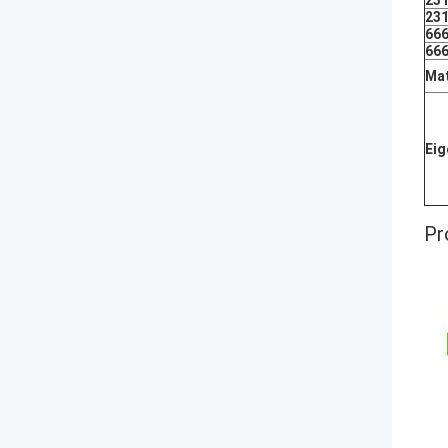
23
23
66
66
Mat
Ei
Pr