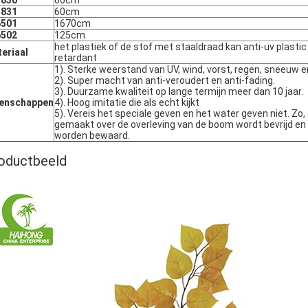
1830
60cm
1831
60cm
6501
1670cm
6502
125cm
het plastiek of de stof met staaldraad kan anti-uv plastic 
eriaal
retardant
1). Sterke weerstand van UV, wind, vorst, regen, sneeuw e
2). Super macht van anti-veroudert en anti-fading.
3). Duurzame kwaliteit op lange termijn meer dan 10 jaar.
genschappen
4). Hoog imitatie die als echt kijkt
5). Vereis het speciale geven en het water geven niet. Zo
gemaakt over de overleving van de boom wordt bevrijd en 
worden bewaard.
oductbeeld