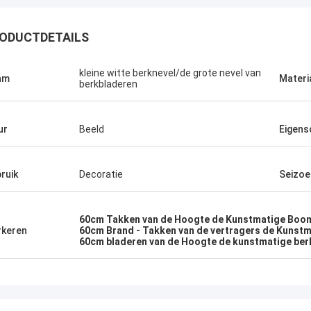
ODUCTDETAILS
kleine witte berknevel/de grote nevel van
am
Materi
berkbladeren
ur
Beeld
Eigens
ruik
Decoratie
Seizoe
Groene Geest
60cm Takken van de Hoogte de Kunstmatige Boo
keren
60cm Brand - Takken van de vertragers de Kunst
lecteerden Haihong-bedrijf na het
60cm bladeren van de Hoogte de kunstmatige ber
verkennen, betere kwaliteit van hun
ten, grote aandacht aan details, en
lantenzorg. Zij verzekerden ons
een snelle steun aan al onze