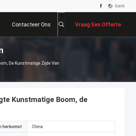
Dutch
Contacteer Ons
Vraag Een Offerte
n
Aan
om, De Kunstmatige Zijde Van
ogte Kunstmatige Boom, de
an herkomst
China