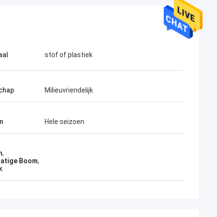
aal
stof of plastiek
chap
Milieuvriendelijk
n
Hele seizoen
m
,
matige Boom
,
k