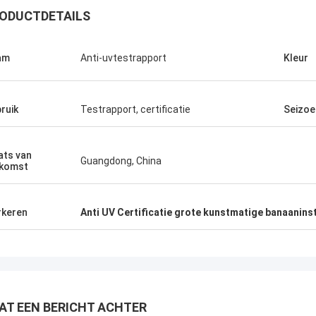
ODUCTDETAILS
am
Anti-uvtestrapport
Kleur
ruik
Testrapport, certificatie
Seizoe
ats van
Guangdong, China
komst
keren
Anti UV Certificatie grote kunstmatige banaaninst
AT EEN BERICHT ACHTER