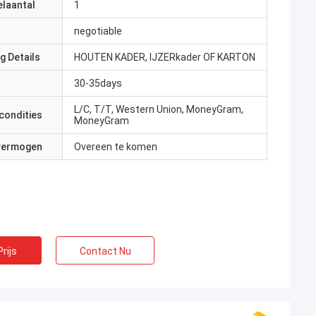
elaantal
1
negotiable
g Details
HOUTEN KADER, IJZERkader OF KARTON
30-35days
L/C, T/T, Western Union, MoneyGram,
condities
MoneyGram
 vermogen
Overeen te komen
rijs
Contact Nu