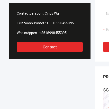
om onze
behoeften. Zij verzekerden ook de zeer
, dank voor al
professionele dienst 一 met betrekking
e drukken en
tot technische vereisten om
Contactpersoon :
Cindy Wu
eden de dagen.
vergunningen en aan de
onderhoudsdiensten aan een
Telefoonnummer :
+8618998455395
concurrerende prijs te krijgen.
WhatsAppen :
+8618998455395
Contact
PR
SG