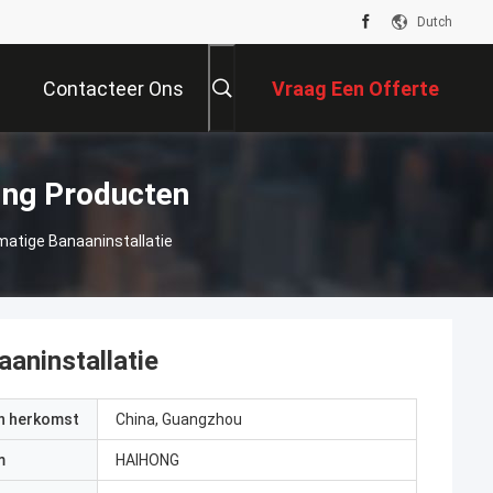
Dutch
Contacteer Ons
Vraag Een Offerte
Aan
ting Producten
tmatige Banaaninstallatie
aaninstallatie
an herkomst
China, Guangzhou
m
HAIHONG