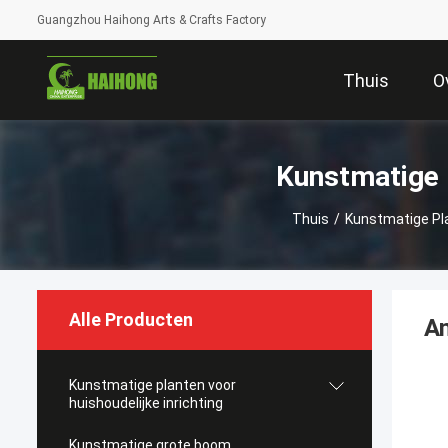
Guangzhou Haihong Arts & Crafts Factory
Thuis
O
Kunstmatige P
Thuis
/
Kunstmatige Pla
Alle Producten
An
Kunstmatige planten voor
huishoudelijke inrichting
Kunstmatige grote boom