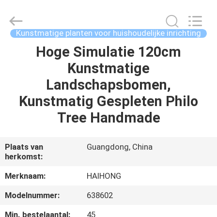
Haihong
Arts
&
Crafts
Factory.
Kunstmatige planten voor huishoudelijke inrichting
All
Rights
Reserved.
Hoge Simulatie 120cm
THUIS
Developed
by
Kunstmatige
ECER
PRODUCTEN
Landschapsbomen,
Kunstmatig Gespleten Philo
VIDEO'S
Tree Handmade
OVER
Plaats van
Guangdong, China
herkomst:
ONS
Merknaam:
HAIHONG
FABRIEKSTOCHT
Modelnummer:
638602
Min. bestelaantal:
45