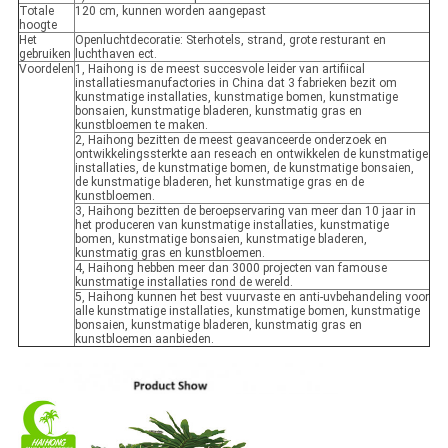
Totale
120 cm, kunnen worden aangepast
hoogte
Het
Openluchtdecoratie: Sterhotels, strand, grote resturant en
gebruiken
luchthaven ect.
Voordelen
1, Haihong is de meest succesvole leider van artifiical
installatiesmanufactories in China dat 3 fabrieken bezit om
kunstmatige installaties, kunstmatige bomen, kunstmatige
bonsaien, kunstmatige bladeren, kunstmatig gras en
kunstbloemen te maken.
2, Haihong bezitten de meest geavanceerde onderzoek en
ontwikkelingssterkte aan reseach en ontwikkelen de kunstmatige
installaties, de kunstmatige bomen, de kunstmatige bonsaien,
de kunstmatige bladeren, het kunstmatige gras en de
kunstbloemen.
3, Haihong bezitten de beroepservaring van meer dan 10 jaar in
het produceren van kunstmatige installaties, kunstmatige
bomen, kunstmatige bonsaien, kunstmatige bladeren,
kunstmatig gras en kunstbloemen.
4, Haihong hebben meer dan 3000 projecten van famouse
kunstmatige installaties rond de wereld.
5, Haihong kunnen het best vuurvaste en anti-uvbehandeling voor
alle kunstmatige installaties, kunstmatige bomen, kunstmatige
bonsaien, kunstmatige bladeren, kunstmatig gras en
kunstbloemen aanbieden.