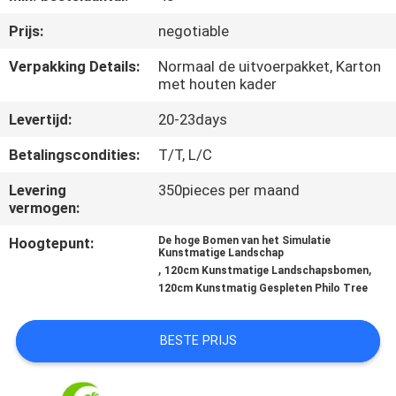
KWALITEITSCONTROLE
Prijs:
negotiable
NEEM
Verpakking Details:
Normaal de uitvoerpakket, Karton
met houten kader
CONTACT
Levertijd:
20-23days
MET
ONS
Betalingscondities:
T/T, L/C
OP
Levering
350pieces per maand
vermogen:
NIEUWS
Hoogtepunt:
De hoge Bomen van het Simulatie
Kunstmatige Landschap
,
,
120cm Kunstmatige Landschapsbomen
120cm Kunstmatig Gespleten Philo Tree
GEVALLEN
BESTE PRIJS
OFFERTE
AANVRAGEN