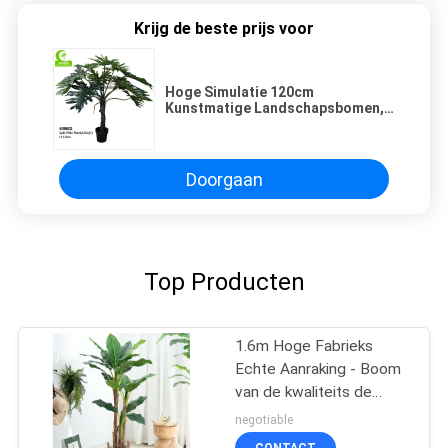
Krijg de beste prijs voor
Hoge Simulatie 120cm
Kunstmatige Landschapsbomen,
Kunstmatig Gespleten Philo Tree
Handmade
Doorgaan
Top Producten
1.6m Hoge Fabrieks
Echte Aanraking - Boom
van de kwaliteits de
Kunstmatige Banaan
negotiable
voor Hete Verkoop
CONTACT