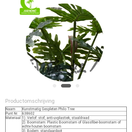
SITEMAP
PRIVACYBELEID
Productomschrijving
Naam
Kunstmatig Gespleten Philo Tree
Punt Nr.
638602
Materiaal
1). Verlof: stof, anti-uvplastiek, staaldraad
2). Boomstam: Plastic Boomstam of Glassfiber-boomstam of
echte houten boomstam
3). Bodem: standaardpot