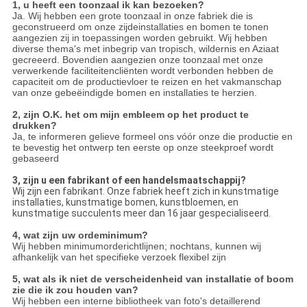
1, u heeft een toonzaal ik kan bezoeken?
Ja. Wij hebben een grote toonzaal in onze fabriek die is
geconstrueerd om onze zijdeinstallaties en bomen te tonen
aangezien zij in toepassingen worden gebruikt. Wij hebben
diverse thema's met inbegrip van tropisch, wildernis en Aziaat
gecreeerd. Bovendien aangezien onze toonzaal met onze
verwerkende faciliteitencliënten wordt verbonden hebben de
capaciteit om de productievloer te reizen en het vakmanschap
van onze gebeëindigde bomen en installaties te herzien.
2, zijn O.K. het om mijn embleem op het product te
drukken?
Ja, te informeren gelieve formeel ons vóór onze die productie en
te bevestig het ontwerp ten eerste op onze steekproef wordt
gebaseerd
3, zijn u een fabrikant of een handelsmaatschappij?
Wij zijn een fabrikant. Onze fabriek heeft zich in kunstmatige
installaties, kunstmatige bomen, kunstbloemen, en
kunstmatige succulents meer dan 16 jaar gespecialiseerd.
4, wat zijn uw ordeminimum?
Wij hebben minimumorderichtlijnen; nochtans, kunnen wij
afhankelijk van het specifieke verzoek flexibel zijn
5, wat als ik niet de verscheidenheid van installatie of boom
zie die ik zou houden van?
Wij hebben een interne bibliotheek van foto's detaillerend