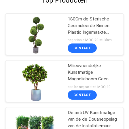
Top Producten
180Cm de Sferische
Gesimuleerde Binnen
Plastic Ingemaakte
Bonsai van het Installatie
negotiable MOQ:20 stukken
Valse Bukshout
CONTACT
Milieuvriendelijke
Kunstmatige
Magnoliaboom Geen
Kleur die Altijdgroene
can be negociated MOQ:10
Installaties langzaam
CONTACT
verdwijnen
De anti UV Kunstmatige
van de de Douaneopslag
van de Installatiemuur