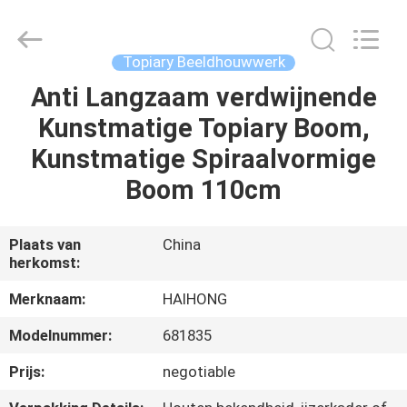
Arts
&
Crafts
Factory.
All
Topiary Beeldhouwwerk
Rights
Reserved.
Developed
Anti Langzaam verdwijnende
THUIS
by
ECER
Kunstmatige Topiary Boom,
PRODUCTEN
Kunstmatige Spiraalvormige
Boom 110cm
VIDEO'S
Plaats van
China
herkomst:
OVER
ONS
Merknaam:
HAIHONG
Modelnummer:
681835
FABRIEKSTOCHT
Prijs:
negotiable