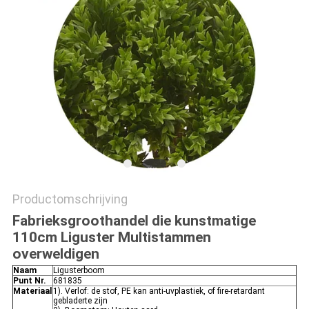
SITEMAP
PRIVACYBELEID
Productomschrijving
Fabrieksgroothandel die kunstmatige
110cm Liguster Multistammen
overweldigen
Naam
Ligusterboom
Punt Nr.
681835
Materiaal
1). Verlof: de stof, PE kan anti-uvplastiek, of fire-retardant
gebladerte zijn