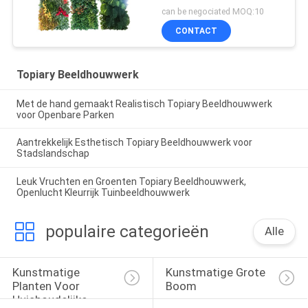
Bar Decoraion Groene
can be negociated MOQ:10
Kleurrijke Vibe
CONTACT
Topiary Beeldhouwwerk
Met de hand gemaakt Realistisch Topiary Beeldhouwwerk
voor Openbare Parken
Aantrekkelijk Esthetisch Topiary Beeldhouwwerk voor
Stadslandschap
Leuk Vruchten en Groenten Topiary Beeldhouwwerk,
Openlucht Kleurrijk Tuinbeeldhouwwerk
populaire categorieën
Alle
Kunstmatige 
Kunstmatige Grote 
Planten Voor 
Boom
Huishoudelijke 