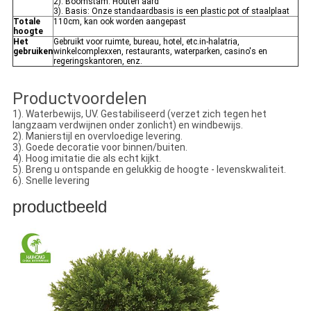
2). Boomstam: Houten aard
3). Basis: Onze standaardbasis is een plastic pot of staalplaat
Totale
110cm, kan ook worden aangepast
hoogte
Het
Gebruikt voor ruimte, bureau, hotel, etc.in-halatria,
gebruiken
winkelcomplexxen, restaurants, waterparken, casino's en
regeringskantoren, enz.
Productvoordelen
1). Waterbewijs, UV. Gestabiliseerd (verzet zich tegen het
langzaam verdwijnen onder zonlicht) en windbewijs.
2). Manierstijl en overvloedige levering.
3). Goede decoratie voor binnen/buiten.
4). Hoog imitatie die als echt kijkt.
5). Breng u ontspande en gelukkig de hoogte - levenskwaliteit.
6). Snelle levering
productbeeld