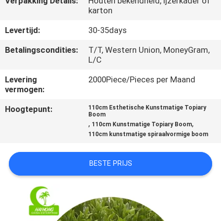
Verpakking Details:
Houten bekendheid, ijzerkader of
KWALITEITSCONTROLE
karton
Levertijd:
30-35days
NEEM
Betalingscondities:
T/T, Western Union, MoneyGram,
CONTACT
L/C
MET
Levering
2000Piece/Pieces per Maand
ONS
vermogen:
OP
Hoogtepunt:
110cm Esthetische Kunstmatige Topiary
Boom
,
,
110cm Kunstmatige Topiary Boom
NIEUWS
110cm kunstmatige spiraalvormige boom
GEVALLEN
BESTE PRIJS
OFFERTE
AANVRAGEN