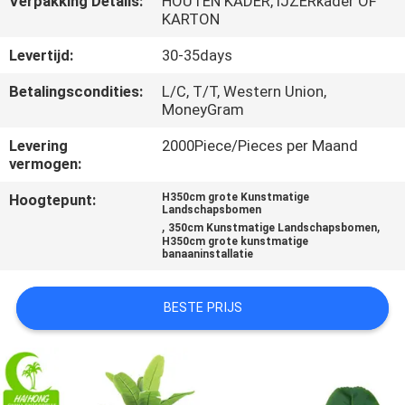
Verpakking Details:
HOUTEN KADER, IJZERkader OF
KWALITEITSCONTROLE
KARTON
Levertijd:
30-35days
NEEM
Betalingscondities:
L/C, T/T, Western Union,
CONTACT
MoneyGram
MET
Levering
2000Piece/Pieces per Maand
ONS
vermogen:
OP
Hoogtepunt:
H350cm grote Kunstmatige
Landschapsbomen
,
,
350cm Kunstmatige Landschapsbomen
NIEUWS
H350cm grote kunstmatige
banaaninstallatie
GEVALLEN
BESTE PRIJS
OFFERTE
AANVRAGEN