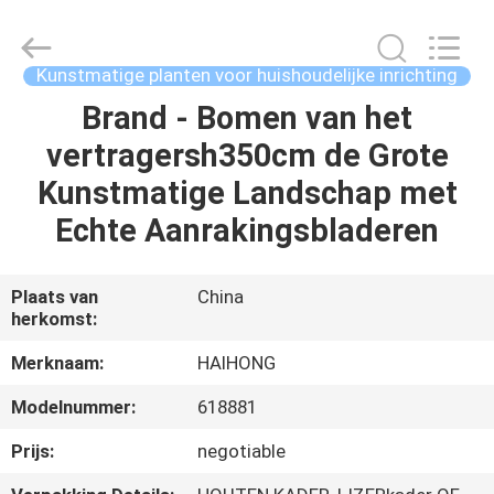
&
Crafts
Factory.
All
Rights
Kunstmatige planten voor huishoudelijke inrichting
Reserved.
Developed
by
Brand - Bomen van het
THUIS
ECER
vertragersh350cm de Grote
PRODUCTEN
Kunstmatige Landschap met
Echte Aanrakingsbladeren
VIDEO'S
Plaats van
China
herkomst:
OVER
ONS
Merknaam:
HAIHONG
Modelnummer:
618881
FABRIEKSTOCHT
Prijs:
negotiable