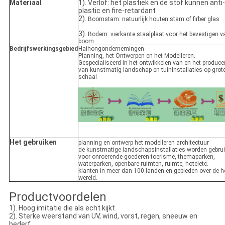
Materiaal
1). Verlof: het plastiek en de stof kunnen anti
plastic en fire-retardant
2).
Boomstam: natuurlijk houten stam of firber glas
3).
Bodem: vierkante staalplaat voor het bevestigen v
boom
Bedrijfswerkingsgebied
Haihongondernemingen
Planning, het Ontwerpen en het Modelleren.
Gespecialiseerd in het ontwikkelen van en het produce
van kunstmatig landschap en tuininstallaties op grot
schaal
Het gebruiken
planning en ontwerp het modelleren architectuur
de kunstmatige landschapsinstallaties worden gebrui
voor onroerende goederen toerisme, themaparken,
waterparken, openbare ruimten, ruimte, hoteletc.
klanten in meer dan 100 landen en gebieden over de h
wereld.
Productvoordelen
1). Hoog imitatie die als echt kijkt
2). Sterke weerstand van UV, wind, vorst, regen, sneeuw en
bederf