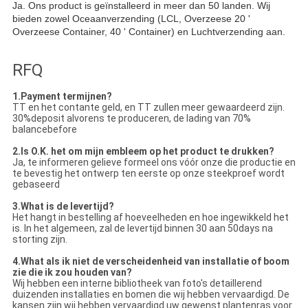
Ja. Ons product is geïnstalleerd in meer dan 50 landen. Wij
bieden zowel Oceaanverzending (LCL, Overzeese 20 '
Overzeese Container, 40 ' Container) en Luchtverzending aan.
RFQ
1.Payment termijnen?
TT en het contante geld, en TT zullen meer gewaardeerd zijn.
30%deposit alvorens te produceren, de lading van 70%
balancebefore
2.Is O.K. het om mijn embleem op het product te drukken?
Ja, te informeren gelieve formeel ons vóór onze die productie en
te bevestig het ontwerp ten eerste op onze steekproef wordt
gebaseerd
3.What is de levertijd?
Het hangt in bestelling af hoeveelheden en hoe ingewikkeld het
is. In het algemeen, zal de levertijd binnen 30 aan 50days na
storting zijn.
4.What als ik niet de verscheidenheid van installatie of boom
zie die ik zou houden van?
Wij hebben een interne bibliotheek van foto's detaillerend
duizenden installaties en bomen die wij hebben vervaardigd. De
kansen zijn wij hebben vervaardigd uw gewenst plantenras voor