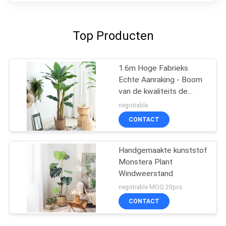
Top Producten
1.6m Hoge Fabrieks
Echte Aanraking - Boom
van de kwaliteits de
Kunstmatige Banaan
negotiable
voor Hete Verkoop
CONTACT
Handgemaakte kunststof
Monstera Plant
Windweerstand
negotiable MOQ:20pcs
CONTACT